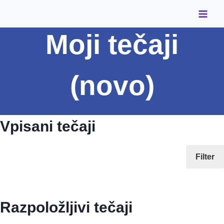
Skip
to
Moji tečaji
content
(novo)
Vpisani tečaji
Filter
Razpoložljivi tečaji